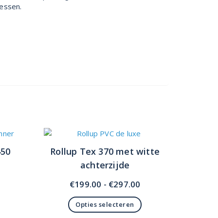
cessen.
450
Rollup Tex 370 met witte
achterzijde
Prijsklasse:
€
199.00
-
€
297.00
€199.00
Opties selecteren
tot
Dit