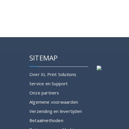
€537.00
product
heeft
meerdere
variaties.
Deze
optie
kan
gekozen
SITEMAP
worden
op
de
Over XL Print Solutions
productpagina
Service en Support
Onze partners
Algemene voorwaarden
Verzending en levertijden
Betaalmethoden