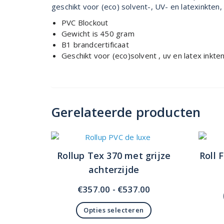
geschikt voor (eco) solvent-, UV- en latexinkten
PVC Blockout
Gewicht is 450 gram
B1 brandcertificaat
Geschikt voor (eco)solvent , uv en latex inkte
Gerelateerde producten
Rollup Tex 370 met grijze
Roll 
achterzijde
Prijsklasse:
€
357.00
-
€
537.00
€357.00
Opties selecteren
tot
Dit