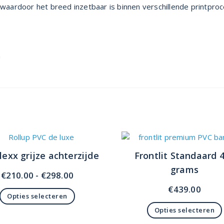
, waardoor het breed inzetbaar is binnen verschillende printpro
n
Flexx grijze achterzijde
Frontlit Standaard 
grams
Prijsklasse:
€
210.00
-
€
298.00
€210.00
€
439.00
Opties selecteren
tot
Dit
Opties selecteren
€298.00
product
Dit