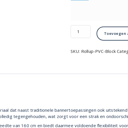
Rollup
Toevoegen 
PVC
Block
aantal
SKU:
Rollup-PVC-Block
Categ
iaal dat naast traditionele bannertoepassingen ook uitstekend g
olledig tegengehouden, wat zorgt voor een strak en ondoorschi
edte van 160 cm en biedt daarmee voldoende flexibiliteit voor