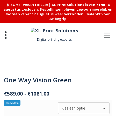
☀️ ZOMERVAKANTIE 2026 | XL Print Solutions is van 7 t/m 16
augustus gesloten. Bestellingen blijven gewoon mogelijk en
worden vanaf 17 augustus weer verzonden. Bedankt voor
uw begrip!
Skip
to
content
Digital printing experts
One Way Vision Green
Prijsklasse:
€
589.00
-
€
1081.00
€589.00
Breedte
tot