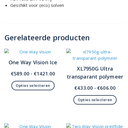
Geschikt voor (eco) solven
Gerelateerde producten
One Way Vision Ice
XL7950G Ultra
Prijsklasse:
€
589.00
-
€
1421.00
transparant polymeer
€589.00
Opties selecteren
tot
Prijs
€
433.00
-
€
606.00
Dit
€1421.00
€433
product
Opties selecteren
tot
heeft
Dit
€606
meerdere
product
variaties.
heeft
Deze
meerdere