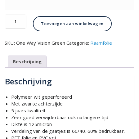
€1081.00
One
Toevoegen aan winkelwagen
Way
Vision
Green
SKU:
One Way Vision Green
Categorie:
Raamfolie
aantal
Beschrijving
Beschrijving
Polymeer wit geperforeerd
Met zwarte achterzijde
5 jaars kwaliteit
Zeer goed verwijderbaar ook na langere tijd
Dikte is 125micron
Verdeling van de gaatjes is 60/40. 60% bedrukbaar.
PET folie en PVC vrij